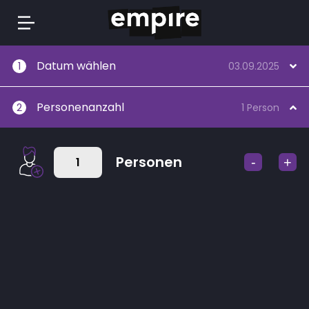
Springe
Datum wählen
1
03.09.2025
zum
Inhalt
Personenanzahl
2
1 Person
Personen