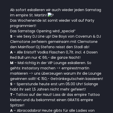
Ab sofort eskalieren wir auch wieder jeden Samstag
im empire St. Martin!
Das Wochenende ist somit wieder voll auf Party
programmiert!
Das Samstags Opening wird „special“
S
– wie Sexy DJ Line up! Die Boys von Coverrun & DJ
Clemotone zerfeiern gemeinsam mit Clemotone
den Mainfloor! Dj Stefano reisst den Stadl ab!
A
– Alle Eristoff Vodka Flaschen 0,7lt. incl. 4 Dosen
Red Bull um nur € 66,- die ganze Nacht!
M
– Mal richtig in der VIP Lounge eskalieren. So
gehts: Instastory machen -> empirestmartin
markieren -> uns überzeugen warum ihr die Lounge
gewinnen sollt! € 150,- Getränkegutschein kassieren!
S
– Sperrstunde heute erst um 05.00 Uhr! Solange
habt ihr seit 1,5 Jahren nicht mehr gefeiert!
T
– Tattoo auf der Haut! Lass dir das empire Tattoo
kleben und du bekommst einen GRATIS empire
Spritzer!
A
– Abracadabra! Heute gibts für alle Ladies von