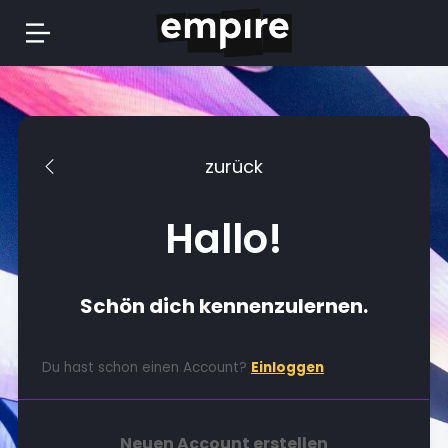
Springe
zum
Inhalt
zurück
Hallo!
Schön dich kennenzulernen.
Du hast schon einen Account?
Einloggen
Neuen Account erstellen