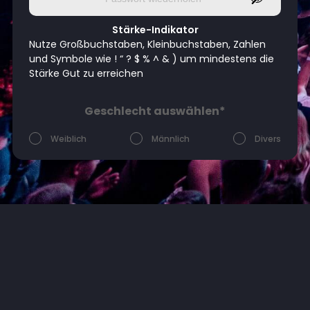
Stärke-Indikator
Nutze Großbuchstaben, Kleinbuchstaben, Zahlen
und Symbole wie ! “ ? $ % ^ & ) um mindestens die
Stärke Gut zu erreichen
Geschlecht auswählen*
Weiblich
Männlich
Divers
Geburtsdatum*
Tag
Monat
Jahr
Persönliche Daten
© 2026 | EBH Gastro GmbH