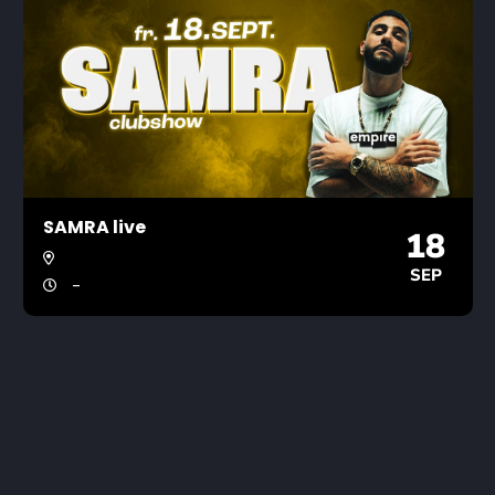
SAMRA live
18
SEP
-