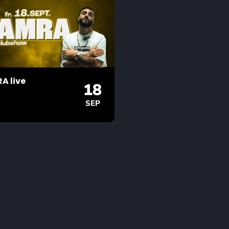
A live
18
SEP