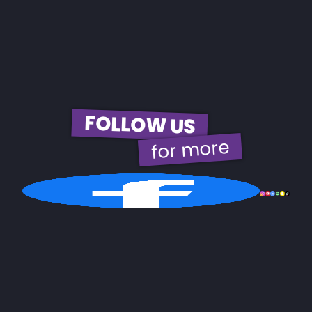
FOLLOW US
for more