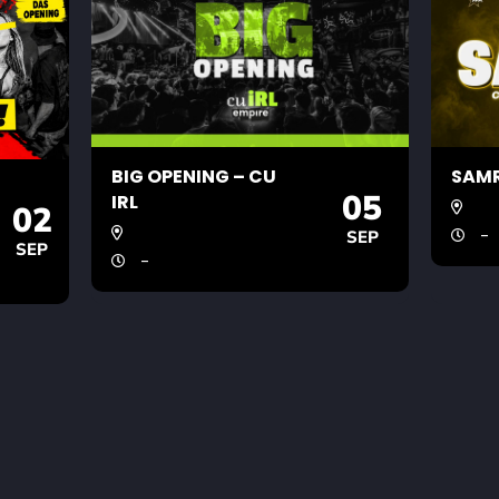
BIG OPENING – CU
SAMR
05
IRL
02
-
SEP
SEP
-