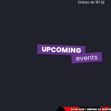
Einlass ab 16! 🙌
UPCOMING
events