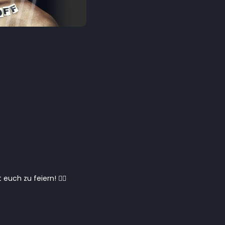
ch zu feiern! 👯‍♀️