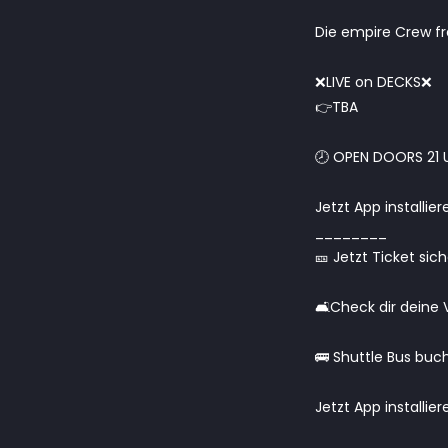
Die empire Crew fr
❌LIVE on DECKS❌
👉TBA
🕗 OPEN DOORS 21 U
Jetzt App installier
________
🎫 Jetzt Ticket sic
🛋Check dir deine 
🚌 Shuttle Bus buc
Jetzt App installie