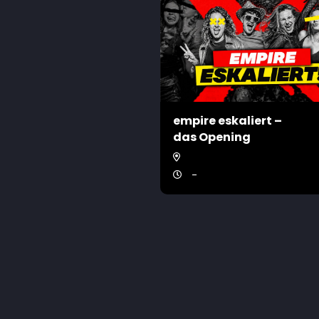
empire eskaliert –
das Opening
-