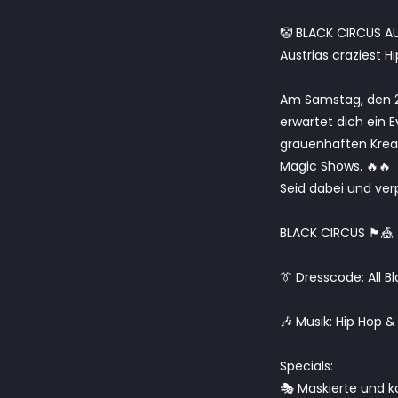
🤡 BLACK CIRCUS A
Austrias craziest 
Am Samstag, den 2
erwartet dich ein E
grauenhaften Krea
Magic Shows. 🔥🔥
Seid dabei und ver
BLACK CIRCUS 🏴🎪
👔 Dresscode: All B
🎶 Musik: Hip Hop &
Specials:
🎭 Maskierte und 