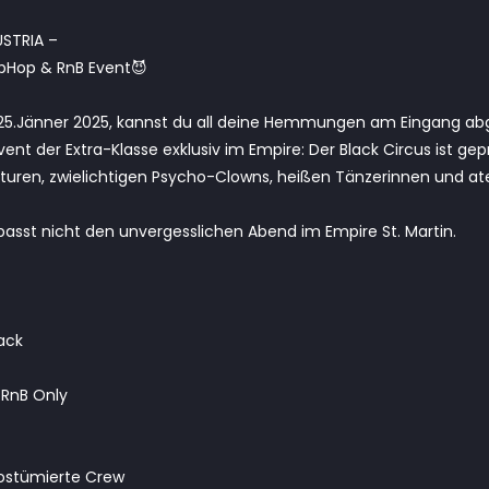
USTRIA –
HipHop & RnB Event😈
5.Jänner 2025, kannst du all deine Hemmungen am Eingang ab
vent der Extra-Klasse exklusiv im Empire: Der Black Circus ist ge
turen, zwielichtigen Psycho-Clowns, heißen Tänzerinnen und
passt nicht den unvergesslichen Abend im Empire St. Martin.
lack
 RnB Only
kostümierte Crew