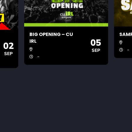
BIG OPENING – CU
SAMR
05
IRL
02
-
SEP
SEP
-