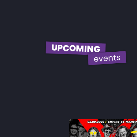
UPCOMING
events