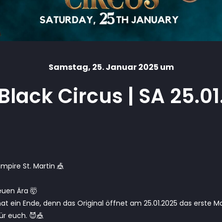
Samstag
, 25. Januar 2025 um
Black Circus | SA 25.01
mpire St. Martin 🎪
euen Ära 🤯
at ein Ende, denn das Original öffnet am 25.01.2025 das erste Ma
ür euch. 😈🎪