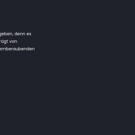
geben, denn es
prägt von
 atemberaubenden