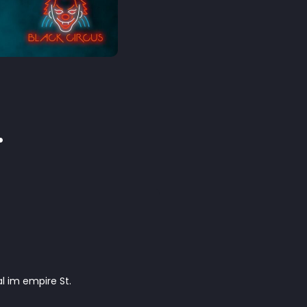
.
l im empire St.