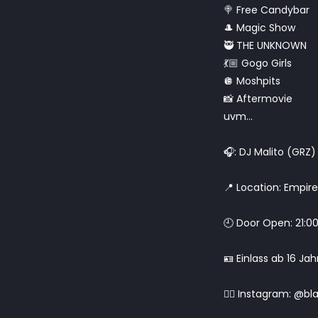
🍭 Free Candybar
🎩 Magic Show
🥷 THE UNKNOWN
💃🏼 Gogo Girls
🪩 Moshpits
📸 Aftermovie
uvm…
🎧: DJ Malito (GRZ
📍 Location: Empire 
🕘 Door Open: 21:00
🪪 Einlass ab 16 Ja
❤️‍🔥 Instagram: @b