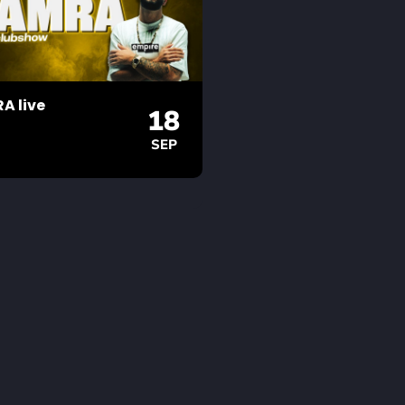
A live
18
SEP