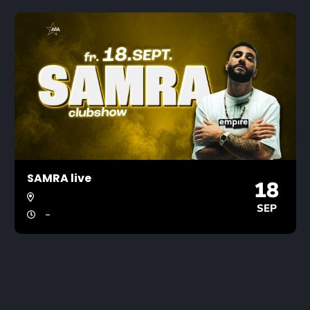
SAMRA live
18
SEP
-