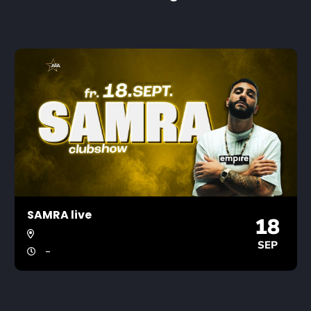
SAMRA live
18
SEP
-