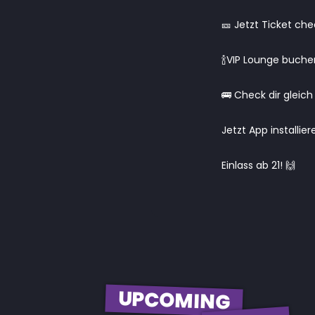
🎫 Jetzt Ticket ch
🍾VIP Lounge buche
🚌 Check dir gleich
Jetzt App installie
Einlass ab 21! 🙌
UPCOMING