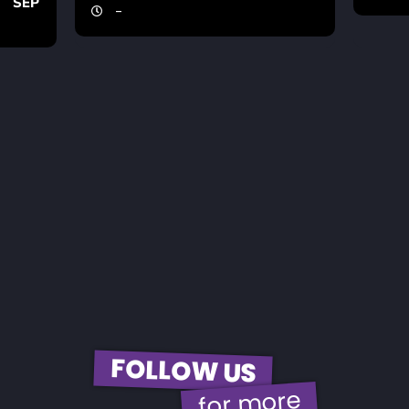
SEP
-
FOLLOW US
for more