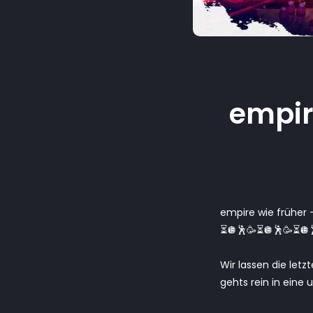
empire
empire wie früher –
⏳🪩🕺🥳⏳🪩🕺🥳⏳🪩
Wir lassen die let
gehts rein in eine 