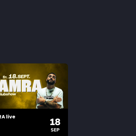
A live
18
SEP