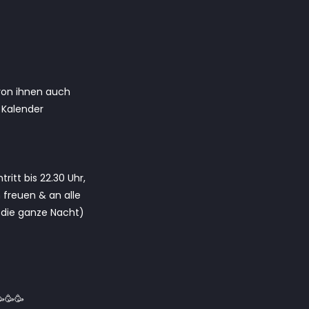
 von ihnen auch
 Kalender
itt bis 22.30 Uhr,
 freuen & an alle
t die ganze Nacht)
🥳🥳