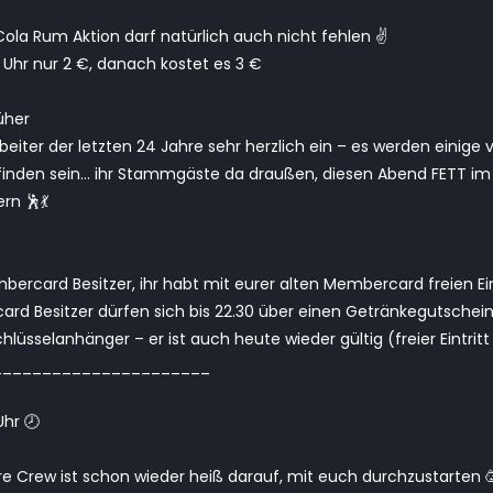
ola Rum Aktion darf natürlich auch nicht fehlen ✌️
 Uhr nur 2 €, danach kostet es 3 €
üher
rbeiter der letzten 24 Jahre sehr herzlich ein – es werden einige
 finden sein… ihr Stammgäste da draußen, diesen Abend FETT im
rn 🕺💃
ercard Besitzer, ihr habt mit eurer alten Membercard freien Eintr
card Besitzer dürfen sich bis 22.30 über einen Getränkegutschein
lüsselanhänger – er ist auch heute wieder gültig (freier Eintrit
______________________
hr 🕗
 Crew ist schon wieder heiß darauf, mit euch durchzustarten 