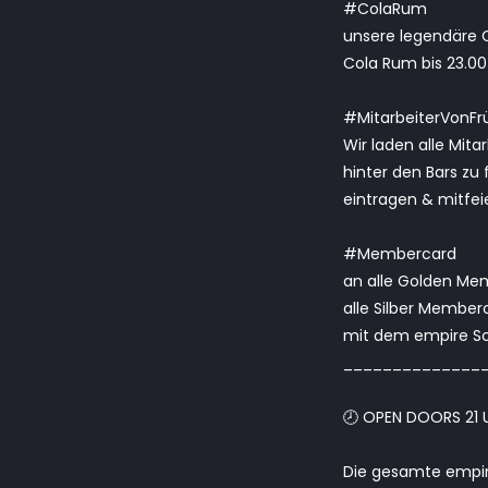
#ColaRum
unsere legendäre C
Cola Rum bis 23.00
#MitarbeiterVonFr
Wir laden alle Mita
hinter den Bars zu
eintragen & mitfeie
#Membercard
an alle Golden Memb
alle Silber Member
mit dem empire Sch
______________
🕗 OPEN DOORS 21 U
Die gesamte empire