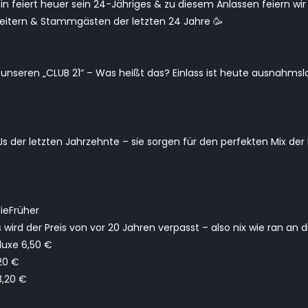
in feiert heuer sein 24-Jähriges & zu diesem Anlassen feiern wir
eitern & Stammgästen der letzten 24 Jahre 🥳
 unseren „CLUB 21“ – Was heißt das? Einlass ist heute ausnahmsl
DJs der letzten Jahrzehnte – sie sorgen für den perfekten Mix der
ieFrüher
wird der Preis von vor 20 Jahren verpasst – also nix wie ran an d
luxe 6,50 €
,20 €
3,20 €