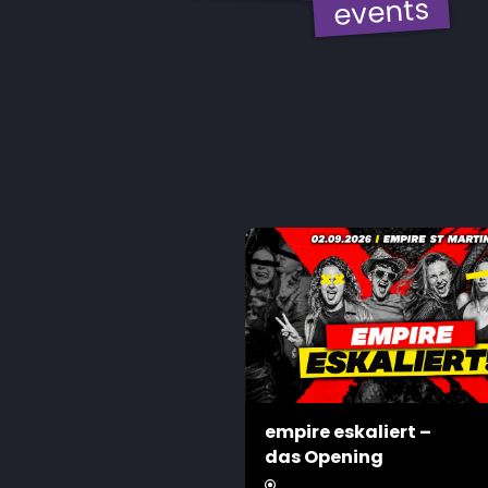
events
empire eskaliert –
das Opening