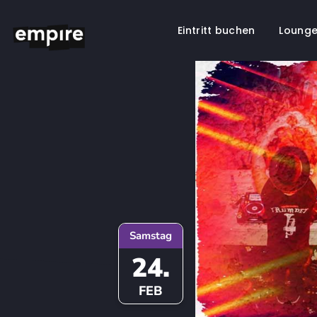
Eintritt buchen
Lounge
Springe
zum
Inhalt
Samstag
24.
FEB