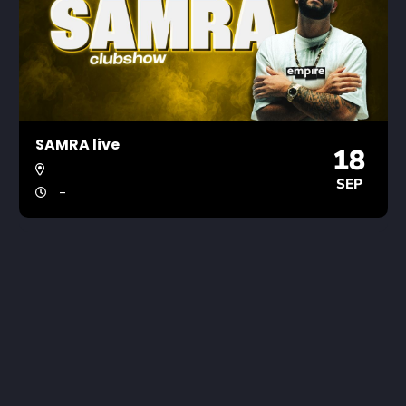
SAMRA live
18
SEP
-