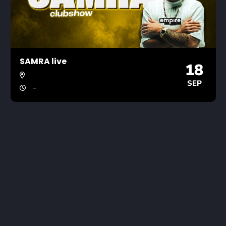
SAMRA live
18
SEP
-