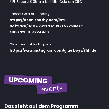
🍾 Fl. Bacardi 0,35 ltr inkl. 0,5ltr. Cola um 39€
Baccei Cola auf Spotify:
https://open.spotify.com/intl-
de/track/3dMwRwPtNsouXKHvYZsBMX?
si=32a2611f5ccc44d0
Glueboys auf Instagram:
https://www.instagram.com/glue.boys/?hl=de
UPCOMING
events
Das steht auf dem Programm