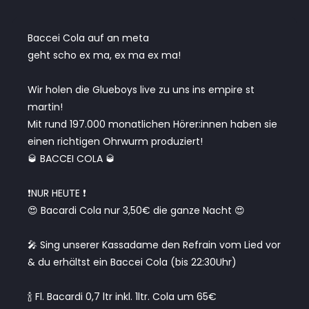
Baccei Cola auf an meta
geht scho ex ma, ex ma ex ma!
Wir holen die Glueboys live zu uns ins empire st
martin!
Mit rund 197.000 monatlichen Hörer:innen haben sie
einen richtigen Ohrwurm produziert!
🥃 BACCEI COLA 🥃
❗️NUR HEUTE ❗️
😍 Bacardi Cola nur 3,50€ die ganze Nacht 😍
🎤 Sing unserer Kassadame den Refrain vom Lied vor
& du erhältst ein Baccei Cola (bis 22:30Uhr)
🍾 Fl. Bacardi 0,7 ltr inkl. 1ltr. Cola um 65€