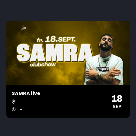
SAMRA live
18
SEP
-