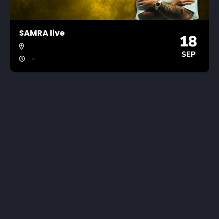
SAMRA live
18
SEP
-