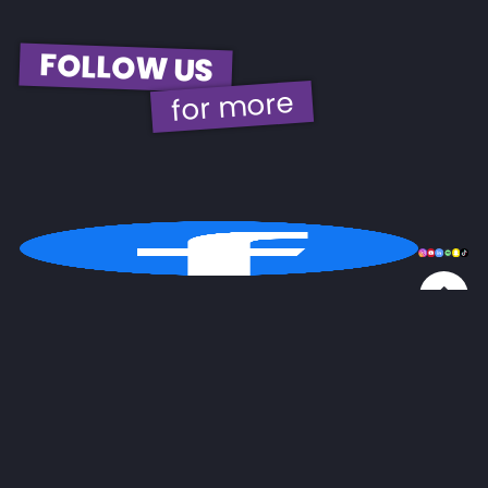
FOLLOW US
for more
© 2026 | EBH Gastro GmbH
Kontakt
Impressum
GDPR
AGB
Widerrufsbel.