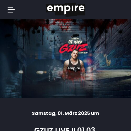
Springe
zum
Inhalt
Samstag
, 01. März 2025 um
GZUZ LIVE II 01.03.