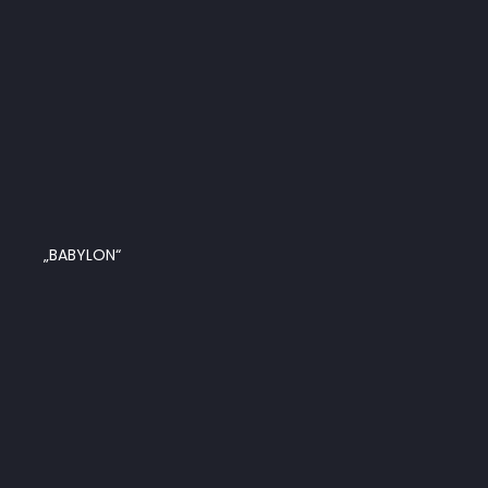
„BABYLON“