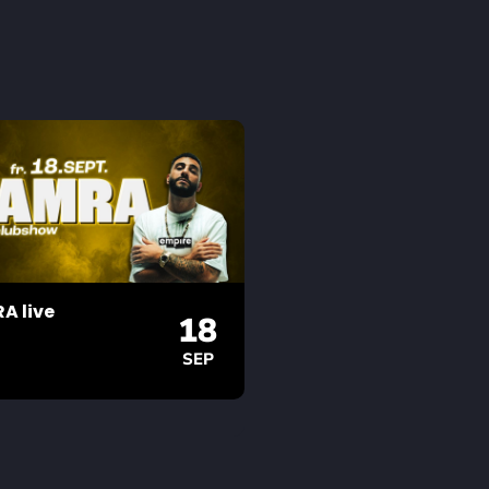
A live
18
SEP