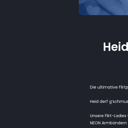
Heid
Die ultimative Flirt
Heid derf g’schmust
Unsere Flirt-Ladie
NEON Armbändern a