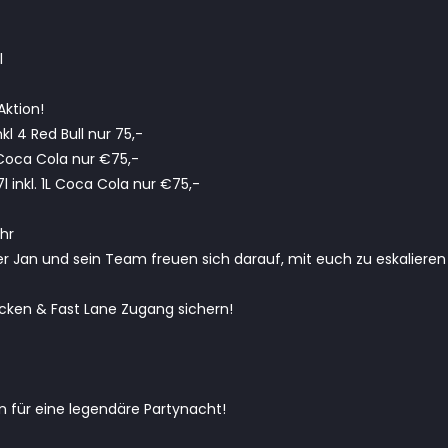
l
Aktion!
inkl 4 Red Bull nur 75,-
L Coca Cola nur €75,-
 inkl. 1L Coca Cola nur €75,-
hr
 Jan und sein Team freuen sich darauf, mit euch zu eskalieren
ecken & Fast Lane Zugang sichern!
n für eine legendäre Partynacht!