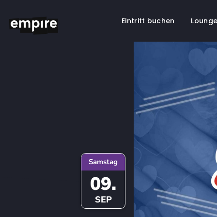
Eintritt buchen
Lounge
Springe
zum
Inhalt
Samstag
09.
SEP