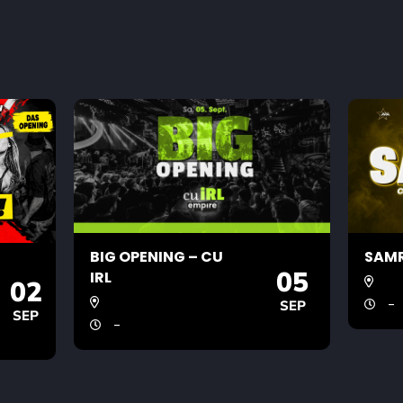
BIG OPENING – CU
SAMR
05
IRL
02
-
SEP
SEP
-