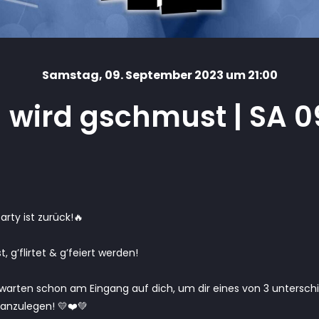
Samstag
, 09. September 2023 um 21:00
 wird gschmust | SA 0
party ist zurück!🔥
, g’flirtet & g’feiert werden!
s warten schon am Eingang auf dich, um dir eines von 3 unterschi
nzulegen! 💛❤️💚