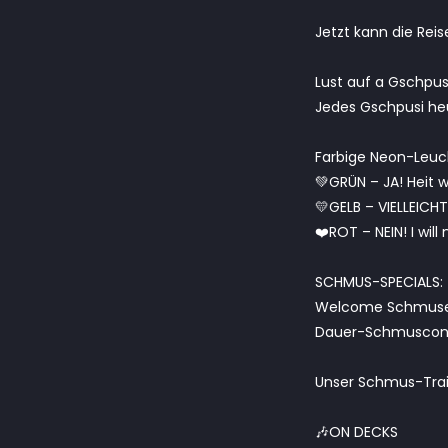
Jetzt kann die Rei
Lust auf a Gschpus
Jedes Gschpusi heu
Farbige Neon-Leuch
💚GRÜN – JA! Heit w
💛GELB – VIELLEICHT
❤️ROT – NEIN! I wil
SCHMUS-SPECIALS:
Welcome Schmuser 
Dauer-Schmusconte
Unser Schmus-Train
🎶ON DECKS