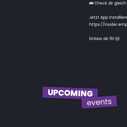
🚌 Check dir gleich
Jetzt App installie
https://insider.emp
Einlass ab 16! 🙌
UPCOMING
events