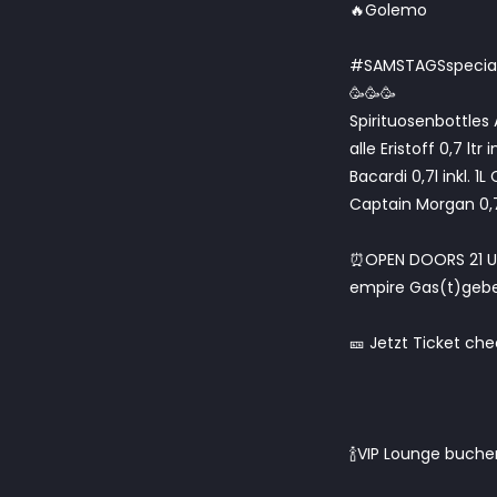
🔥Golemo
#SAMSTAGSspecia
🥳🥳🥳
Spirituosenbottles 
alle Eristoff 0,7 ltr 
Bacardi 0,7l inkl. 1
Captain Morgan 0,7l
⏰OPEN DOORS 21 U
empire Gas(t)geber
🎫 Jetzt Ticket ch
🍾VIP Lounge buche