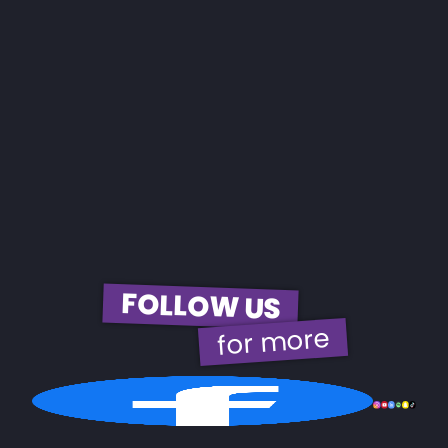
FOLLOW US
for more