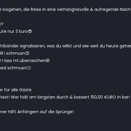
se losgehen, die Reise in eine verhängnisvolle & aufregende Nach
i?
te nur 3 Euro😎
tbänder signalisieren, was du willst und wie weit du heute gehen
ill i schmusn😍
! I lass mi überraschen🫣
l ned schmusn✋🏼
für alle Gäste
st! Wer hält am längsten durch & kassiert 150,00 €URO in bar!
er hilft Anfängern auf die Sprünge!