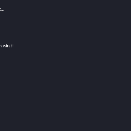
t…
 wirst!