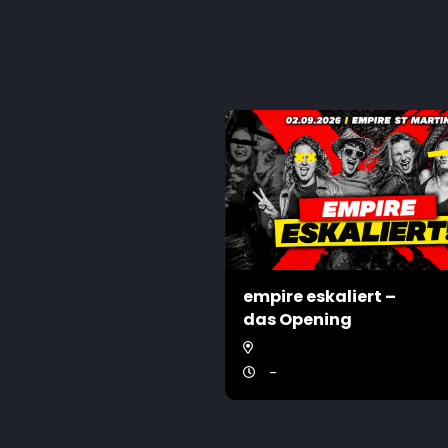
empire eskaliert –
das Opening
-