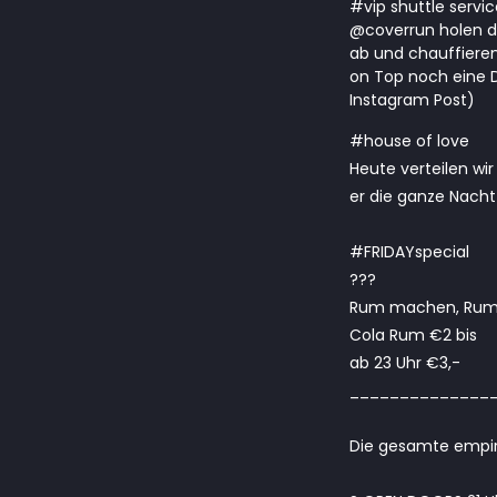
#vip
shuttle servi
@coverrun holen d
ab und chauffieren
on Top noch eine 
Instagram Post)
#house of love
Heute verteilen w
er die ganze Nacht 
#FRIDAYspecial
???
Rum machen, Rum 
Cola Rum €2 bis
ab 23 Uhr €3,-
______________
Die gesamte empire