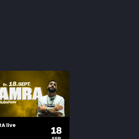
A live
18
SEP