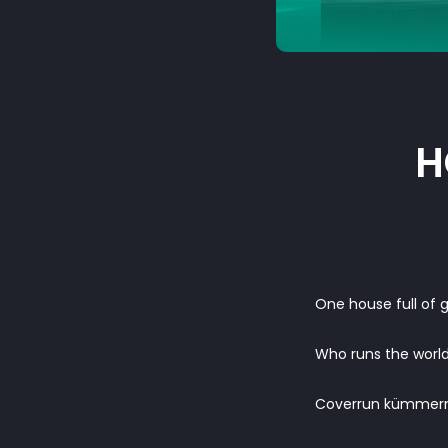
H
One house full of gi
Who runs the world
Coverrun kümmern 