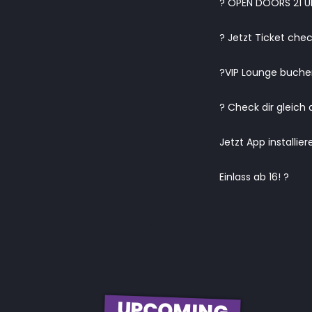
? OPEN DOORS 21 U
? Jetzt Ticket che
?VIP Lounge buchen
? Check dir gleich 
Jetzt App installie
Einlass ab 16! ?
UPCOMING