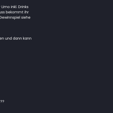
imo inkl. Drinks
ss bekommt ihr
Gewinnspiel siehe
ten und dann kann
???