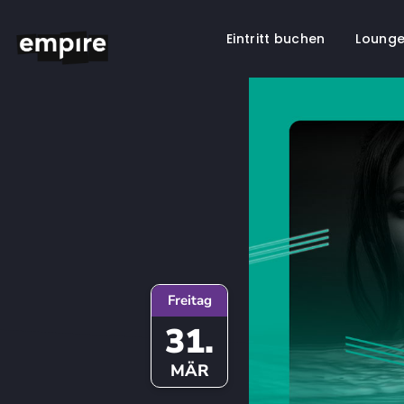
Eintritt buchen
Lounge
Springe
zum
Inhalt
Freitag
31.
MÄR