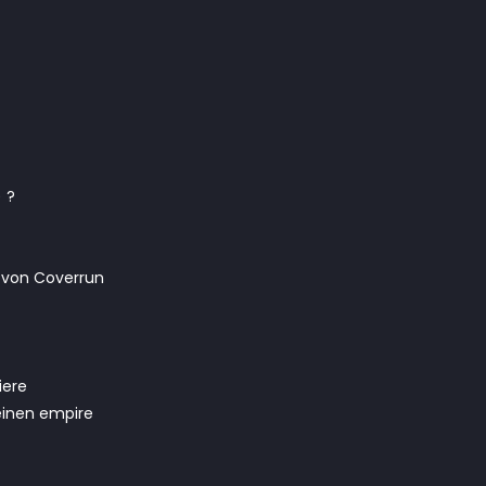
) ?
 von Coverrun
iere
inen empire