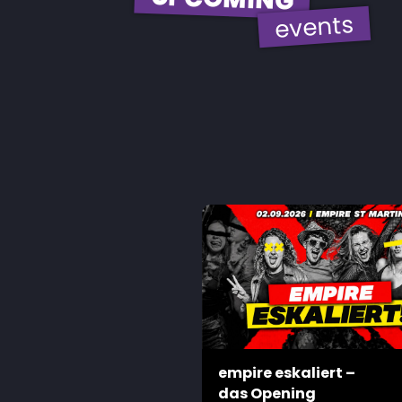
events
empire eskaliert –
das Opening