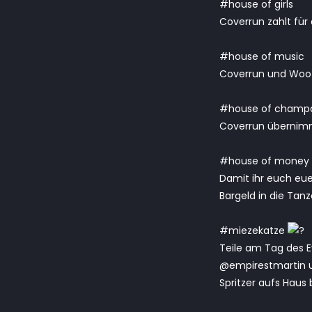
#house of girls
Coverrun zahlt für a
#house of music
Coverrun und Woof
#house of champ
Coverrun übernimmt 
#house of money
Damit ihr euch eu
Bargeld in die Ta
#miezekatze
Teile am Tag des E
@empirestmartin 
Spritzer aufs Haus