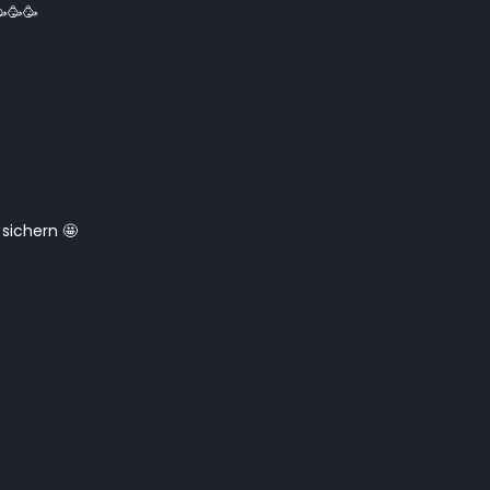
🥳🥳
 sichern 🤩