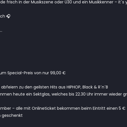
de frisch in der Musikszene oder Ü30 und ein Musikkenner – it´s 
uch 🎧
t…
um Special-Preis von nur 99,00 €
 abfeiern zu den geilsten Hits aus HIPHOP, Black & R´n´B
mmen heute ein Sektglas, welches bis 22.30 Uhr immer wieder gra
mber – alle mit Onlineticket bekommen beim Eintritt einen 5 €
n geschenkt