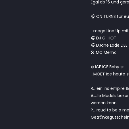
Egal ob 16 und gera
🎧 ON TURNS für e
…mega Line Up mi
🎧 DJ G-HOT
🎧 DJane Lade DEE
🎤 MC Memo
❄️ ICE ICE Baby ❄️
…MOET Ice heute z
R….ein ins empire &
A….lle Mädels beko
werden kann
P….roud to be a me
Getränkegutschei