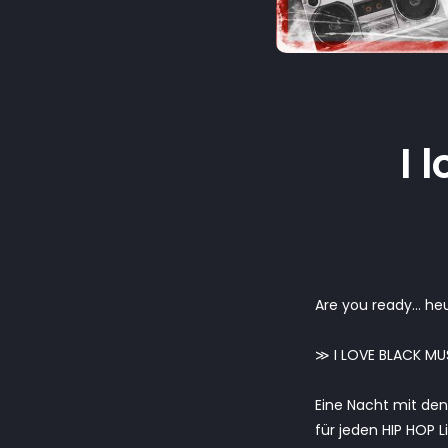
I 
Are you ready… he
≫ I LOVE BLACK MU
Eine Nacht mit den
für jeden HIP HOP L