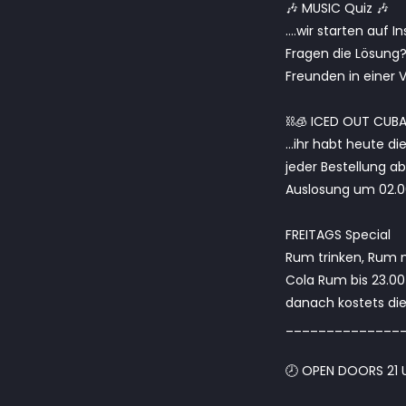
🎶 MUSIC Quiz 🎶
….wir starten auf 
Fragen die Lösung?
Freunden in einer V
⛓️🧊 ICED OUT CUBA
…ihr habt heute d
jeder Bestellung a
Auslosung um 02.00
FREITAGS Special
Rum trinken, Rum
Cola Rum bis 23.00
danach kostets die
______________
🕗 OPEN DOORS 21 U