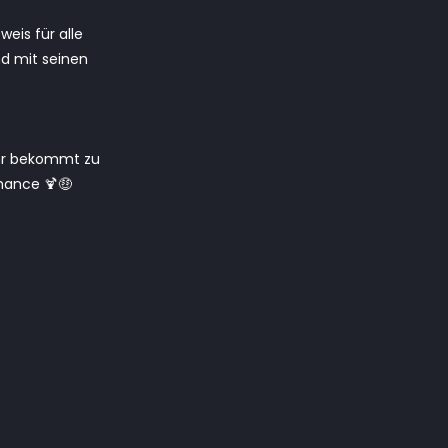
eis für alle
nd mit seinen
ihr bekommt zu
Chance 🍹🤑