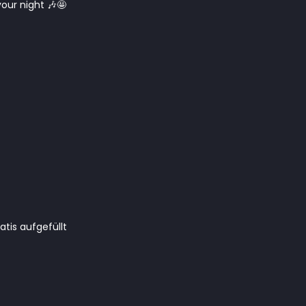
your night 🎶🤩
tis aufgefüllt