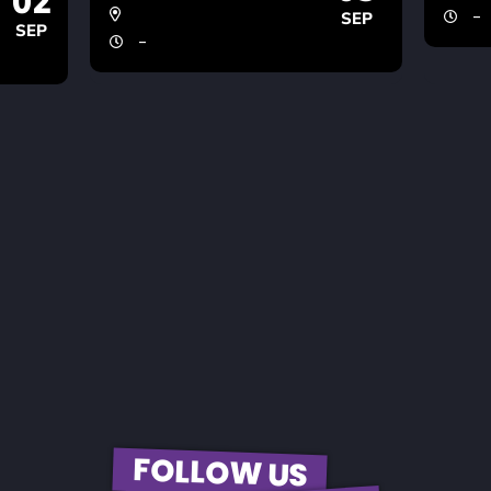
02
-
SEP
SEP
-
FOLLOW US