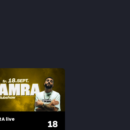
A live
18