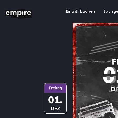
Eintritt buchen
Lounge
Springe
zum
Inhalt
Freitag
01.
DEZ