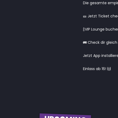
Die gesamte empire
🎫 Jetzt Ticket ch
🍾VIP Lounge buche
🚌 Check dir gleich
Jetzt App installie
Einlass ab 16! 🙌