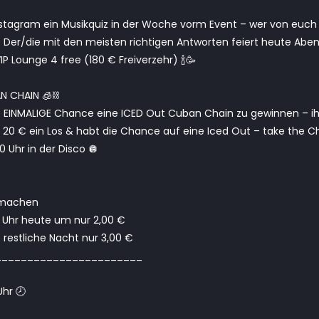
Instagram ein Musikquiz in der Woche vorm Event – wer von euch w
 Der/die mit den meisten richtigen Antworten feiert heute Abe
IP Lounge 4 free (180 € Freiverzehr) 🍾🥳
N CHAIN 🧊⛓️
ie EINMALIGE Chance eine ICED Out Cuban Chain zu gewinnen – 
b 20 € ein Los & habt die Chance auf eine Iced Out – take the 
 Uhr in der Disco 🪩
 machen
 Uhr heute um nur 2,00 €
 restliche Nacht nur 3,00 €
_______________________
hr 🕗