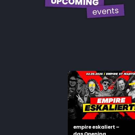
UPCOMING
events
empire eskaliert –
das Opening