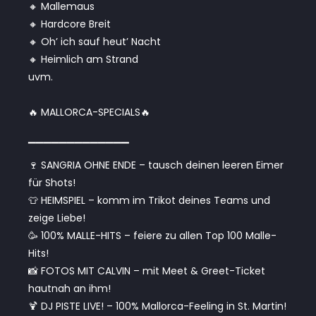
🔸 Mallemaus
🔸 Hardcore Breit
🔸 Oh’ ich sauf heut’ Nacht
🔸 Heimlich am Strand
uvm.
🔥 MALLORCA-SPECIALS🔥
▔▔▔▔▔▔▔▔▔▔▔▔▔
🍷 SANGRIA OHNE ENDE – tausch deinen leeren Eimer
für Shots!
👕 HEIMSPIEL – komm im Trikot deines Teams und
zeige Liebe!
🥳 100% MALLE-HITS – feiere zu allen Top 100 Malle-
Hits!
📸 FOTOS MIT CALVIN – mit Meet & Greet-Ticket
hautnah an ihm!
🍹 DJ PISTE LIVE! – 100% Mallorca-Feeling in St. Martin!