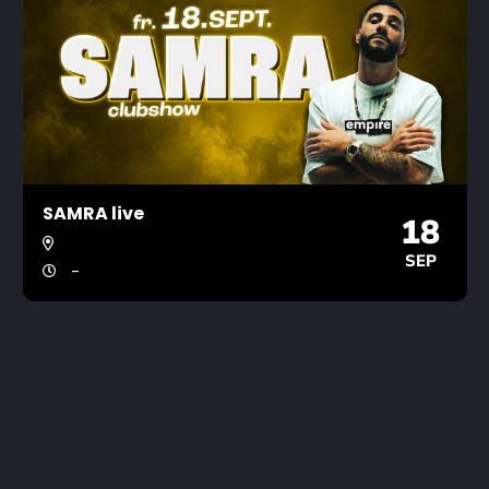
SAMRA live
18
SEP
-