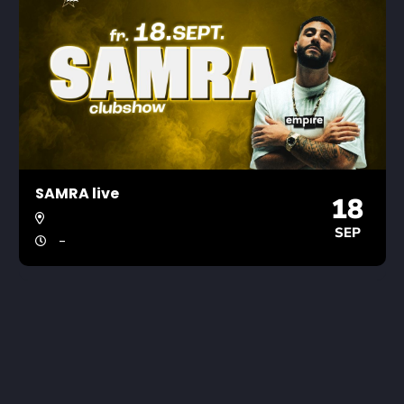
SAMRA live
18
SEP
-