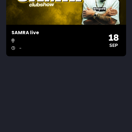
SAMRA live
18
SEP
-