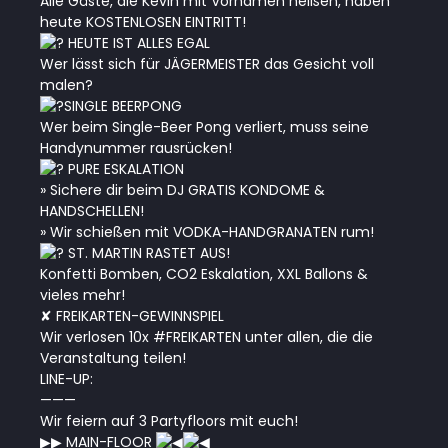
Alle Gäste, die Kevin mit Vornamen heißen, haben
heute KOSTENLOSEN EINTRITT!
HEUTE IST ALLES EGAL
Wer lässt sich für JÄGERMEISTER das Gesicht voll
malen?
SINGLE BEERPONG
Wer beim Single-Beer Pong verliert, muss seine
Handynummer rausrücken!
PURE ESKALATION
» Sichere dir beim DJ GRATIS KONDOME &
HANDSCHELLEN!
» Wir schießen mit VODKA-HANDGRANATEN rum!
ST. MARTIN RASTET AUS!
Konfetti Bomben, CO2 Eskalation, XXL Ballons &
vieles mehr!
✘ FREIKARTEN-GEWINNSPIEL
Wir verlosen 10x
#FREIKARTEN
unter allen, die die
Veranstaltung teilen!
LINE-UP:
———
Wir feiern auf 3 Partyfloors mit euch!
▶︎
▶︎
MAIN-FLOOR