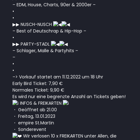
– EDM, House, Charts, 90er & 2000er –
•
•
▶︎
▶︎
NUSCH-NUSCH
– Best of Deutschrap & Hip-Hop –
•
▶︎
▶︎
PARTY-STADL
– Schlager, Malle & Partyhits –
–
•
•
–> Vorkauf startet am 11.12.2022 um 18 Uhr
Early Bird Ticket: 7,90 €
Normales Ticket: 9,90 €
Es wird nur eine begrenzte Anzahl an Tickets geben!
INFOS & FREIKARTEN
・ Geöffnet ab 21.00
・ Freitag, 13.01.2023
・ empire St.Martin
・ Sonderevent
Wir verlosen 10 x FREIKARTEN unter Allen, die