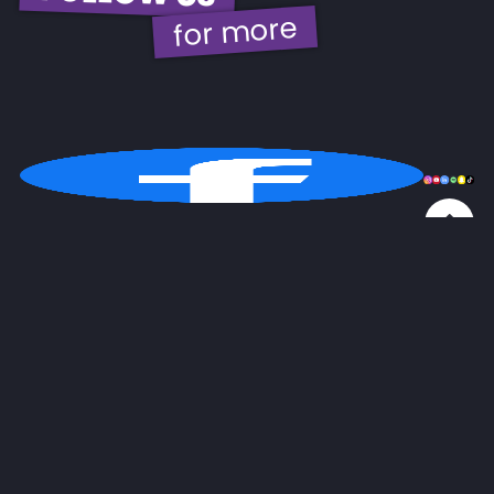
for more
© 2026 | EBH Gastro GmbH
Kontakt
Impressum
GDPR
AGB
Widerrufsbel.
made by