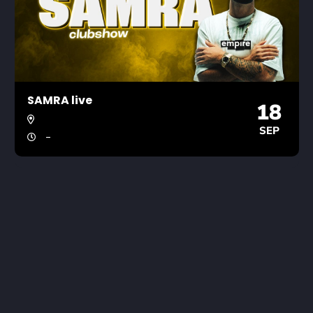
SAMRA live
18
SEP
-