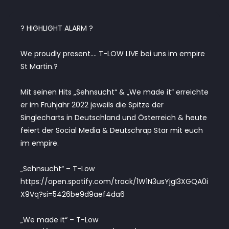
? HIGHLIGHT ALARM ?
We proudly present…. T-LOW LIVE bei uns im empire
St Martin.?
Mit seinen Hits „Sehnsucht“ & „We made it“ erreichte
er im Frühjahr 2022 jeweils die Spitze der
Singlecharts in Deutschland und Österreich & heute
feiert der Social Media & Deutschrap Star mit euch
im empire.
„Sehnsucht“ – T-Low
https://open.spotify.com/track/1W1N3usYjgI3XGQA0i
X9Vq?si=5426be9d9aef4da6
„We made it“ – T-Low