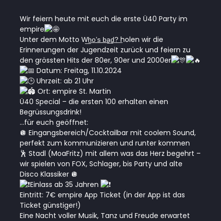
Wir feiern heute mit euch die erste Ü40 Party im
empire
Unter dem Motto W͟h͟o͟’͟s͟ ͟b͟a͟d͟?͟ holen wir die
Erinnerungen der Jugendzeit zurück und feiern zu
den grössten Hits der 80er, 90er und 2000er
Datum: Freitag, 11.10.2024
Uhrzeit: ab 21 Uhr
Ort: empire St. Martin
Ü40 Special – die ersten 100 erhalten einen
Begrüssungsdrink!
…für euch geöffnet:
🪩 Eingangsbereich/Cocktailbar mit coolem Sound,
perfekt zum kommunizieren und runter kommen
🕺 Stadl (MoaFritz) mit allem was das Herz begehrt –
wir spielen von FOX, Schlager, bis Party und alte
Disco Klassiker 🪩
Einlass ab 35 Jahren
Eintritt: 7€ empire App Ticket (in der App ist das
Ticket günstiger!)
Eine Nacht voller Musik, Tanz und Freude erwartet