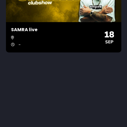
SAMRA live
18
SEP
-