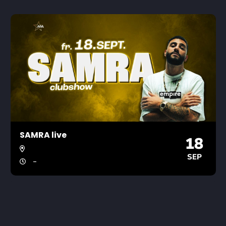
SAMRA live
18
SEP
-