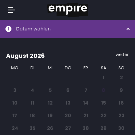
Springe
Datum wählen
1
zum
Inhalt
August
2026
weiter
MO
DI
MI
DO
FR
SA
SO
1
2
3
4
5
6
7
8
9
10
11
12
13
14
15
16
17
18
19
20
21
22
23
24
25
26
27
28
29
30