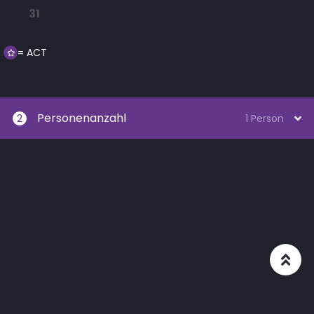
31
= ACT
Personenanzahl
2
1 Person