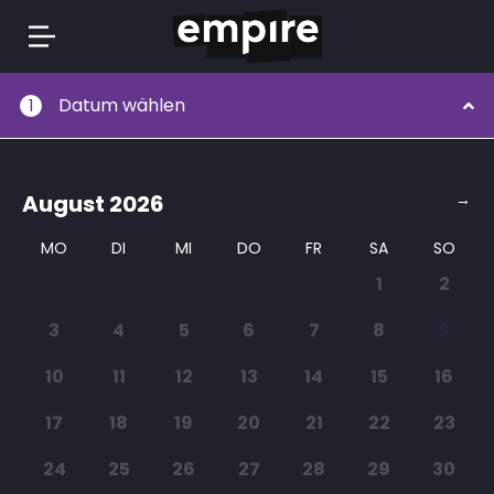
Springe
Datum wählen
1
zum
Inhalt
August
2026
→
MO
DI
MI
DO
FR
SA
SO
1
2
3
4
5
6
7
8
9
10
11
12
13
14
15
16
17
18
19
20
21
22
23
24
25
26
27
28
29
30