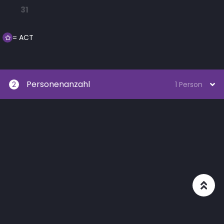
31
= ACT
Personenanzahl
2
1 Person