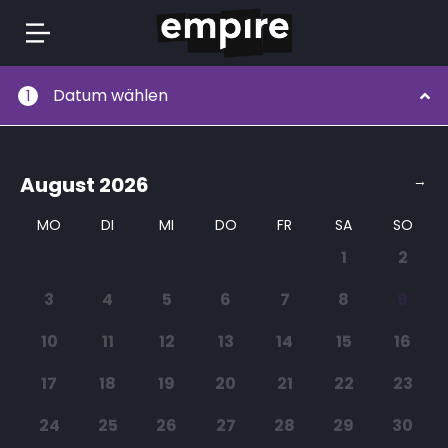
Springe
Datum wählen
1
zum
Inhalt
August
2026
→
MO
DI
MI
DO
FR
SA
SO
1
2
3
4
5
6
7
8
9
10
11
12
13
14
15
16
17
18
19
20
21
22
23
24
25
26
27
28
29
30