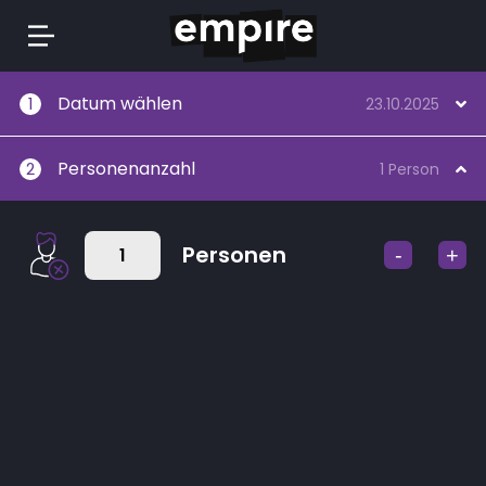
Springe
Datum wählen
1
23.10.2025
zum
Inhalt
Personenanzahl
2
1 Person
Personen