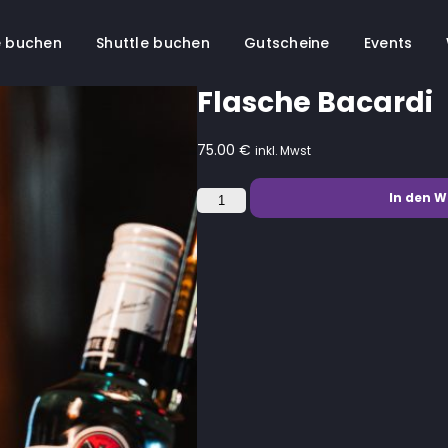
 buchen
Shuttle buchen
Gutscheine
Events
Flasche Bacardi
75.00
€
inkl. Mwst
Flasche
In den 
Bacardi
Menge