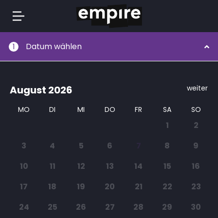
Springe
Datum wählen
1
zum
Inhalt
August
2026
weiter
MO
DI
MI
DO
FR
SA
SO
1
2
3
4
5
6
7
8
9
10
11
12
13
14
15
16
17
18
19
20
21
22
23
24
25
26
27
28
29
30