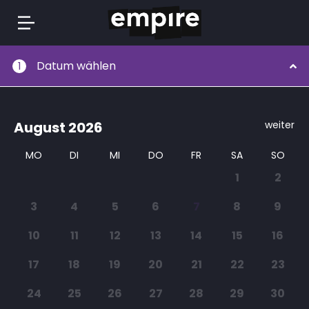
Springe
Datum wählen
1
zum
Inhalt
August
2026
weiter
MO
DI
MI
DO
FR
SA
SO
1
2
3
4
5
6
7
8
9
10
11
12
13
14
15
16
17
18
19
20
21
22
23
24
25
26
27
28
29
30