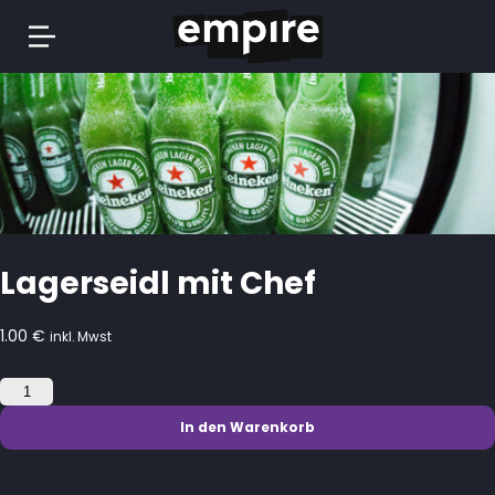
Springe
zum
Inhalt
Lagerseidl mit Chef
1.00
€
inkl. Mwst
Lagerseidl
mit
Chef
In den Warenkorb
Menge