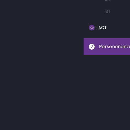
31
= ACT
Personenanz
2