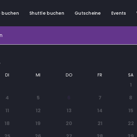
 buchen
Shuttle buchen
Gutscheine
Events
n
6
DI
MI
DO
FR
SA
1
4
5
6
7
8
11
12
13
14
15
18
19
20
21
22
25
26
27
28
29