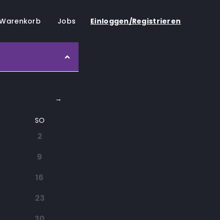
Warenkorb
Jobs
Einloggen/Registrieren
→
SO
2
9
16
23
30