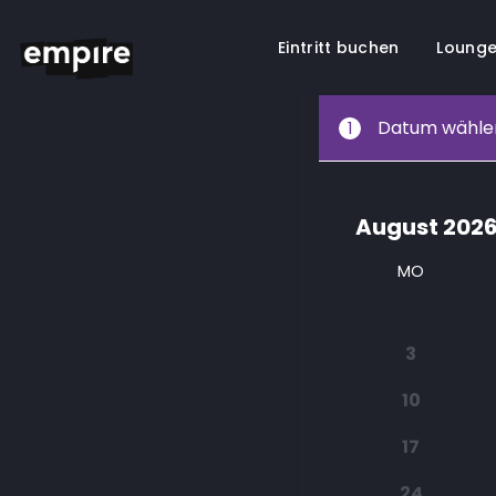
Eintritt buchen
Lounge
Springe
Datum wähle
1
zum
Inhalt
August
202
MO
3
10
17
24