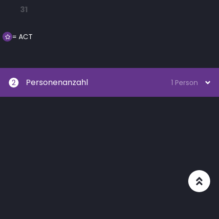
31
= ACT
Personenanzahl
2
1 Person