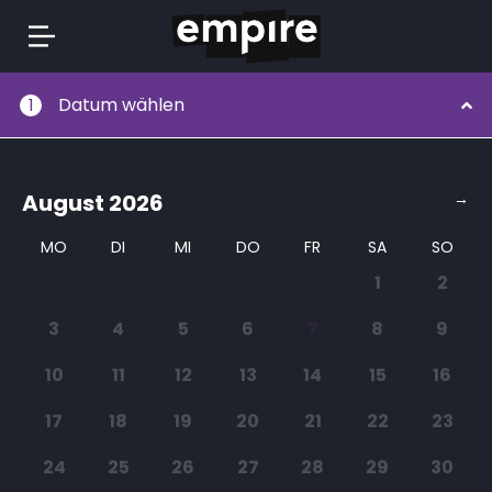
Springe
Datum wählen
1
zum
Inhalt
August
2026
→
MO
DI
MI
DO
FR
SA
SO
1
2
3
4
5
6
7
8
9
10
11
12
13
14
15
16
17
18
19
20
21
22
23
24
25
26
27
28
29
30