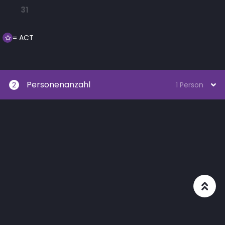
31
= ACT
Personenanzahl
2
1 Person