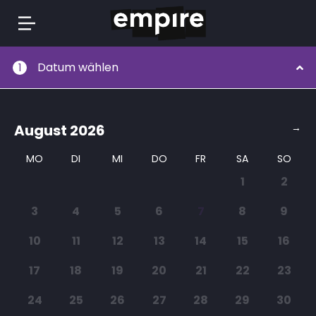
Springe
Datum wählen
1
zum
Inhalt
August
2026
→
MO
DI
MI
DO
FR
SA
SO
1
2
3
4
5
6
7
8
9
10
11
12
13
14
15
16
17
18
19
20
21
22
23
24
25
26
27
28
29
30