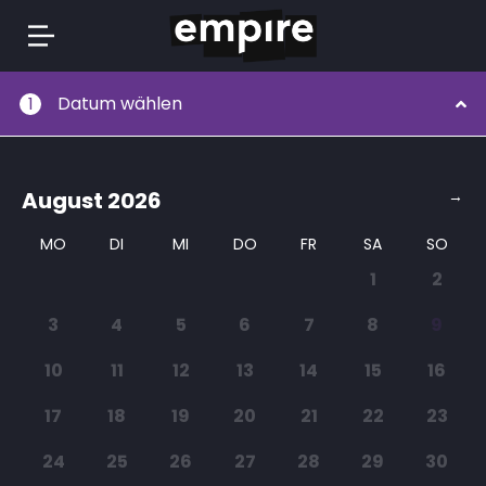
Springe
Datum wählen
1
zum
Inhalt
August
2026
→
MO
DI
MI
DO
FR
SA
SO
1
2
3
4
5
6
7
8
9
10
11
12
13
14
15
16
17
18
19
20
21
22
23
24
25
26
27
28
29
30