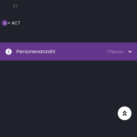
31
= ACT
Personenanzahl
2
1 Person