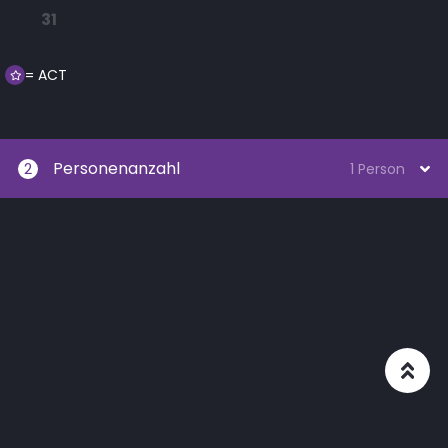
31
= ACT
Personenanzahl
2
1 Person