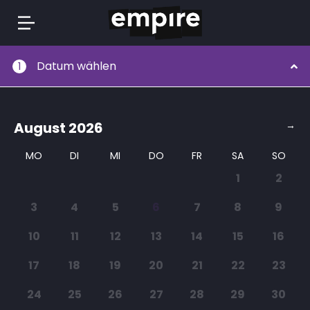
Springe
Datum wählen
1
zum
Inhalt
August
2026
→
MO
DI
MI
DO
FR
SA
SO
1
2
3
4
5
6
7
8
9
10
11
12
13
14
15
16
17
18
19
20
21
22
23
24
25
26
27
28
29
30