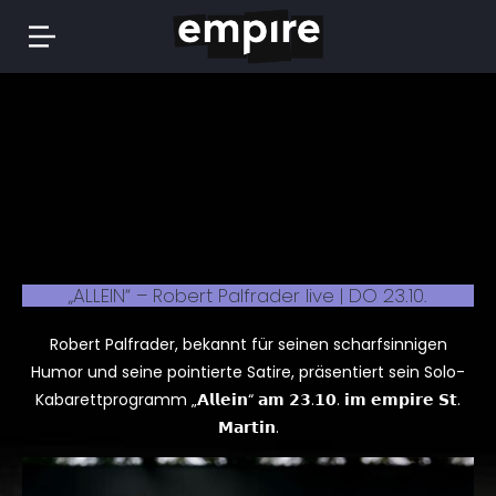
Springe
zum
Inhalt
„ALLEIN“ – Robert Palfrader live | DO 23.10.
Robert Palfrader, bekannt für seinen scharfsinnigen
Humor und seine pointierte Satire, präsentiert sein Solo-
Kabarettprogramm „𝗔𝗹𝗹𝗲𝗶𝗻“ 𝗮𝗺 𝟮𝟯.𝟭𝟬. 𝗶𝗺 𝗲𝗺𝗽𝗶𝗿𝗲 𝗦𝘁.
𝗠𝗮𝗿𝘁𝗶𝗻.