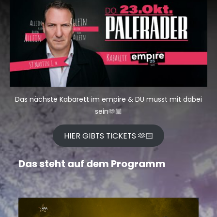
Das nächste Kabarett im empire & DU musst mit dabei
sein🫶🏼
HIER GIBTS TICKETS 🫶🏻
Das steht auf dem Programm