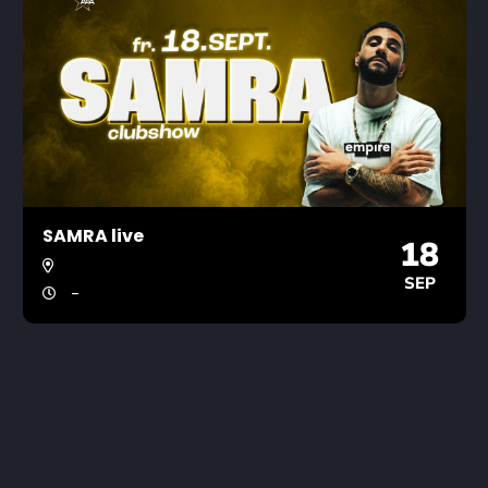
SAMRA live
18
SEP
-