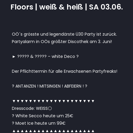
Floors | weiß & heiß | SA 03.06.
OÖ´s grösste und legendärste Ü30 Party ist zurück.
Partyalarm in OÖs größter Discothek am 3. Juni!
► ????? & ????? – white Deco ?
Der Pflichttermin für alle Erwachsenen Partyfreaks!
? ANTANZEN ! MITSINGEN ! ABFEIERN ! ?
▼▼▼▼▼▼▼▼▼▼▼▼▼▼▼▼▼▼▼▼
Dresscode: WEISS⚪️
? White Secco heute um 25€
? Moet Ice heute um 99€
▲▲▲▲▲▲▲▲▲▲▲▲▲▲▲▲▲▲▲▲