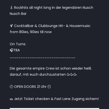
🎸 Rockhits all night long in der legendären Nusch
Nusch Bar
🍹 Cocktailbar & Clublounge Hit- & Housemusic
from 80ies, 90ies till now
On Turns:
🎧TBA
______________________________
Die gesamte empire Crew ist schon wieder heiß
darauf, mit euch durchzustarten 🥳🥳🥳
🕗 OPEN DOORS 21 Uhr 🕗
🎫 Jetzt Ticket checken & Fast Lane Zugang sichern!